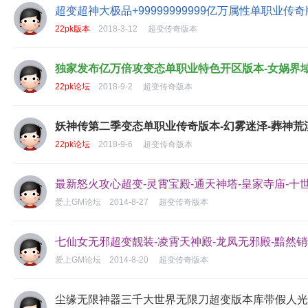
超变超神大极品+99999999999亿万属性单职业传奇
22pk版本
2018-3-12
超变传奇版本
独家发布亿万倍攻变态单职业特色开区版本-女娲界域-
22pk论坛
2018-9-2
超变传奇版本
妖神传第二季变态单职业传奇版本-幻雾迷泽-葬神荒漠-
22pk论坛
2018-9-6
超变传奇版本
最新怒火攻心超变-灵霄宝殿-通天神塔-皇家寺庙-十世
爱上GM论坛
2014-8-27
超变传奇版本
七仙女无邪超变靓装-凌霄天神殿-龙凤无邪殿-黯然销魂
爱上GM论坛
2014-8-20
超变传奇版本
尘缘无限神器三千大世界无限刀超变版本库带假人光柱