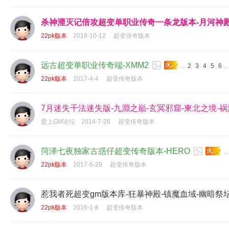
杀神湮灭记倍攻超变单职业传奇一条龙版本-月河神殿-
22pk版本
2018-10-12
超变传奇版本
远古超变单职业传奇端-XMM2
火..
...
2
3
4
5
6
..
22pk版本
2017-4-4
超变传奇版本
7月迷失千法迷失版-九淵之巔-玄冥邪窟-東北之境-祸
爱上GM论坛
2014-7-26
超变传奇版本
菏泽七夜独家古惑仔超变传奇版本-HERO
火...
...
22pk版本
2017-6-29
超变传奇版本
惹我者死超变gm版本库-狂暴神殿-镇魔血域-幽暗祭坛
22pk版本
2016-1-8
超变传奇版本