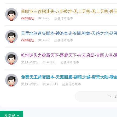
单职业三连招迷失-八卦乾坤-无上天机-无上天机-兽王
22pk论坛
2014-9-6
超变传奇版本
天罡地煞迷失版本-神洛奉先-剑乱神舞-天绝之地-活死
22pk论坛
2014-9-5
超变传奇版本
乾坤迷失之称霸天下-逐鹿天下-火云府邸-古巨人洞-通
爱上GM论坛
2014-8-18
超变传奇版本
免费天王超变版本-天涯回廊-谜暗之城-蛮荒大陆-嗜血
爱上GM论坛
2014-10-11
超变传奇版本
下一页
发新帖