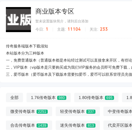
商业版本专区
暂未设置版块简介，请到后台添加
1
11104
233
今日:
主题:
关注:
传奇服务端版本下载须知
本站版本分为三种版本
一，免费普通版本（普通版本都是本站经过测试可以直接拿来开区，有些
二，VIP版本（vip版本是只要购买成为我们VIP服务的会员即可免费下载
三，爱币版本（爱币版本及下载版本需要扣爱币，爱币可以联系管理员充值
全部
1.76传奇版本
1.80传奇版本
1
980
695
微变传奇版本
轻变传奇版本
中变传奇版
2251
337
合击传奇版本
迷失传奇版本
代卖开区版
1439
813