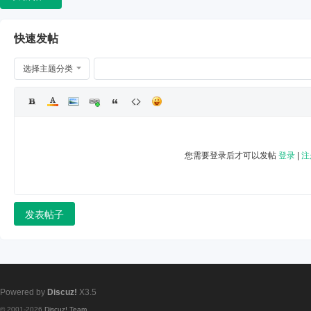
快速发帖
选择主题分类
您需要登录后才可以发帖
登录
|
注
发表帖子
Powered by
Discuz!
X3.5
© 2001-2026
Discuz! Team
.