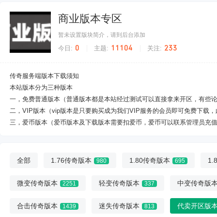
商业版本专区
暂未设置版块简介，请到后台添加
0
11104
233
今日:
主题:
关注:
传奇服务端版本下载须知
本站版本分为三种版本
一，免费普通版本（普通版本都是本站经过测试可以直接拿来开区，有些
二，VIP版本（vip版本是只要购买成为我们VIP服务的会员即可免费下载
三，爱币版本（爱币版本及下载版本需要扣爱币，爱币可以联系管理员充值
全部
1.76传奇版本
1.80传奇版本
1
980
695
微变传奇版本
轻变传奇版本
中变传奇版
2251
337
合击传奇版本
迷失传奇版本
代卖开区版
1439
813