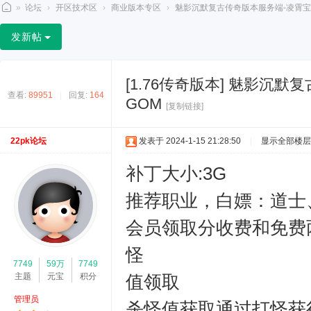
»
论坛
›
开区技术区
›
商业版本专区
›
魅影沉默复古传奇版本服务端-凌霄宝殿-
2
发新帖
2
p
[1.76传奇版本]
魅影沉默复
k
查看:
89951
|
回复:
164
GOM
[复制链接]
论
坛
22pk论坛
发表于 2024-1-15 21:28:50
|
显示全部楼层
补丁大小:3G
推荐职业，白嫖：道士
会员领取分收费和免费
怪
7749
59万
7749
主题
元宝
积分
值领取
管理员
杀怪值获取通过打怪获