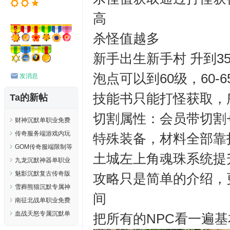
高
杀怪值越多
新手出生新手村 升到3
泡点可以到60级，60-
发消息
技能书只能打怪获取，
Ta的新帖
切割属性：会员带切割
财神沉默单职业免费
服务端-盾牌宝阁-破
传奇服务端游戏内玩
特殊装备，材料全部靠
天遗迹-嗜血传承-
家打到元宝自动吃的
GOM传奇服端限制等
土城左上角魂珠系统提
GOM
脚本
级摆摊脚本
九龙沉默神器单职业
传奇版本-仙魔护体-
魅影沉默复古传奇版
攻略只是简单的介绍，
时装切换-装备加星-
本服务端-凌霄宝殿-
雪葬熊猫沉默专属神
间
GOM
切割领取-神魔地图-
器单职业传奇版本-死
南征北战单职业免费
GOM
亡之翼-荣誉勋章-修
服务端-装备附魔-神
血战天怒专属沉默单
把所有的NPC看一遍
神修仙-GOM
魔之体-专属首饰-绝
职业免费服务端-神器