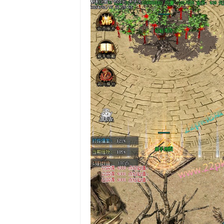
命天书-GOM
炼制-首饰重鉴-四甲
统御-GOM