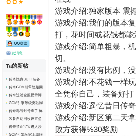
游戏介绍:独家版本 震
游戏介绍:我们的版本
打，花时间或花钱都能
游戏介绍:简单粗暴，
发消息
切。
Ta的新帖
游戏介绍:没有比例，
传奇隐身BUFF装备
游戏介绍:不花钱一样
触发脚本
传奇GOM引擎隐藏回
全凭你自己，装备好打
馈五十到一千五完整
传奇过滤全服提示脚
脚本..
本..
GOM引擎等级突破脚
游戏介绍:遥忆昔日传奇
本分阶段.等级突破脚
传奇称号封号歪了.称
游戏介绍:新区第二天拿
本.测试可用..
号封号低了.称号封号
装备自动回收设置必
高了调整方法..
须消费才能自动回收
传奇禁止宝宝进入沙
败方获得%30奖励
简单教程...
巴克皇宫和禁止皇宫
GOM引擎玩家上线限