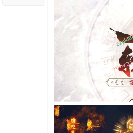
内道士召唤宝宝教
制等级禁言脚本测试
程...
可用..