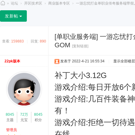
»
论坛
›
开区技术区
›
商业版本专区
›
一游忘忧打金单职业传奇服务端带假人-
2
发新帖
2
p
[单职业服务端]
一游忘忧打
k
查看:
159883
|
回复:
890
GOM
[复制链接]
论
坛
22pk版本
发表于 2022-4-21 16:55:34
|
显示全部楼层
补丁大小3.12G
游戏介绍:每日开放6个
游戏介绍:几百件装备
有！
8045
72万
8045
主题
元宝
积分
游戏介绍:拒绝一切待遇
管理员
在线