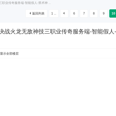
三职业传奇服务端-智能假人-禁术神 ...
返回列表
1 ...
6
7
8
9
10
80决战火龙无敌神技三职业传奇服务端-智能假人
显示全部楼层