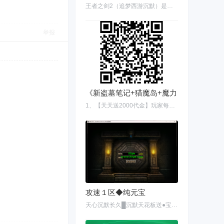
王者之剑2（追梦西游沉默）是一款装备均可爆出，散人也能带神装。 材料靠打，一个解绑
举报
《新盗墓笔记+猎魔岛+魔力
1、【天天送2000代金】玩家每天登录游戏邮件自动送1352代金（寻龙币）+每日累计在线送
攻速１区◆纯元宝
天心沉默长久█沉默天花板送●宝宝发射加连发特林弹今日 13:00安全挂机图●挂机全