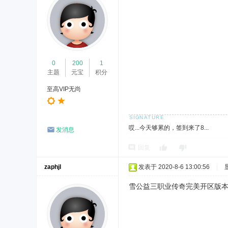
0
200
1
主题
元宝
积分
至高VIP无尚
哎...今天够累的，签到来了8...
发消息
回复
zaphjl
发表于 2020-8-6 13:00:56
|
雪公益三职业传奇完美开区版本带