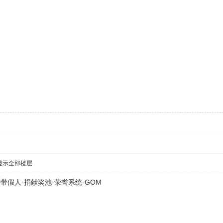
显示全部楼层
假人-捐献奖池-荣誉系统-GOM