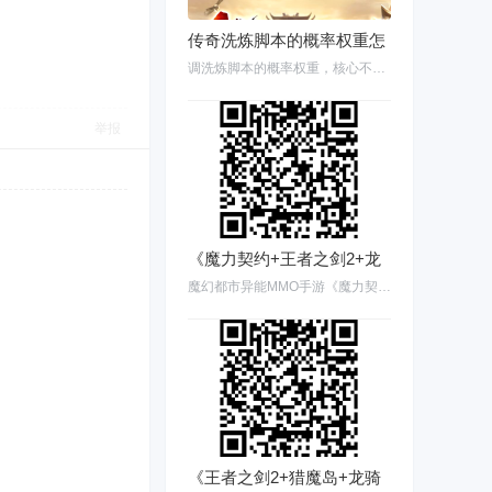
传奇洗炼脚本的概率权重怎
调洗炼脚本的概率权重，核心不是改那几个 RANDOM的数字，而是让玩家体感“有盼头”但
举报
《魔力契约+王者之剑2+龙
魔幻都市异能MMO手游《魔力契约》0.05折火热上线！ 闯关打金连送充值卡，登录再送VIP
《王者之剑2+猎魔岛+龙骑