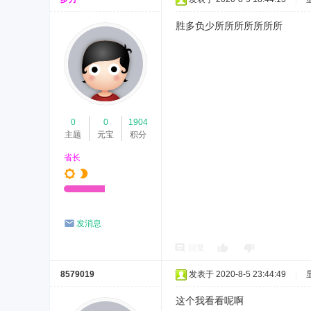
胜多负少所所所所所所所
0
0
1904
主题
元宝
积分
省长
发消息
回复
8579019
发表于 2020-8-5 23:44:49
|
这个我看看呢啊