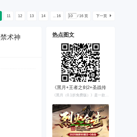
11
12
13
14
... 16
/ 16 页
下一页
热点图文
-禁术神
《黑月+王者之剑2+圣战传
《黑月（0.1折免费版）》是一款横版格斗手游，游戏讲述了黑月再次降临，主角们共同抵