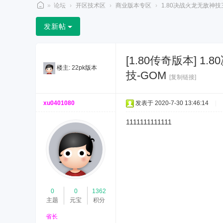
»
论坛
›
开区技术区
›
商业版本专区
›
1.80决战火龙无敌神技
2
发新帖
2
p
[1.80传奇版本]
1.
k
楼主:
22pk版本
技-GOM
论
[复制链接]
坛
xu0401080
发表于 2020-7-30 13:46:14
|
1111111111111
0
0
1362
主题
元宝
积分
省长