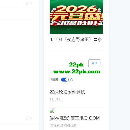
举报
⒈７６〈变态野猪王〉〓小
22pk论坛附件测试
1111111
[封神沉默] 便宜甩卖 GOM
举报
内容看过的都懂!!!