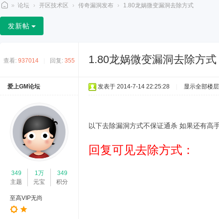
»
论坛
›
开区技术区
›
传奇漏洞发布
›
1.80龙娲微变漏洞去除方式
2
发新帖
2
p
1.80龙娲微变漏洞去除方式
查看:
937014
|
回复:
355
k
论
爱上GM论坛
发表于 2014-7-14 22:25:28
|
显示全部楼层
坛
以下去除漏洞方式不保证通杀 如果还有高
回复可见去除方式：
349
1万
349
主题
元宝
积分
至高VIP无尚