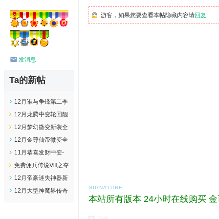
游客，如果您要查看本帖隐藏内容请
回复
发消息
Ta的新帖
12月谁与争锋第二季
中变版-一马平川-锐
12月龙腾中变轮回靓
不可当-超神之地-
装版-血魔洞穴-异端
12月梦幻微变新装全
HERO
审判-烈焰永恒
新版-英雄神地-天空
12月金尊仙帝微变全
=HERO
圣地-痛苦深渊-
新版-仙帝圣境-至尊
11月恭喜发财中变-
HERO
迷峰-通天世界-
开天辟地-履战履賸-
免费佣兵传说Ⅷ之夺
HERO
至高无上-履战履賸-
魂之镰版-恶魔深渊-
12月帝豪迷失神器新
HERO
佣兵大陆-幽灵古道-
装耐玩版本|落日之
12月大型神魔界传奇
本站所有版本 24小时在线购买 
HERO
地|龙神祭仙坛|傲来
靓装耐玩全新版|神灵
国度[HERO引擎]
副本|禁地之门[GOM