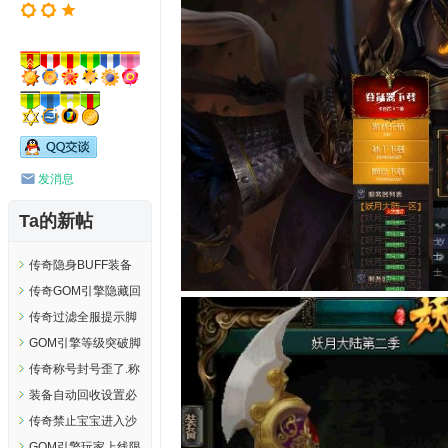
发消息
Ta的新帖
传奇隐身BUFF装备
触发脚本
传奇GOM引擎隐藏回
馈五十到一千五完整
传奇过滤全服提示脚
脚本..
本..
GOM引擎等级突破脚
本分阶段.等级突破脚
传奇称号封号歪了.称
本.测试可用..
号封号低了.称号封号
装备自动回收设置必
高了调整方法..
须消费才能自动回收
传奇禁止宝宝进入沙
简单教程...
巴克皇宫和禁止皇宫
GOM引擎玩家上线限