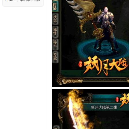
内道士召唤宝宝教
制等级禁言脚本测试
程...
可用..