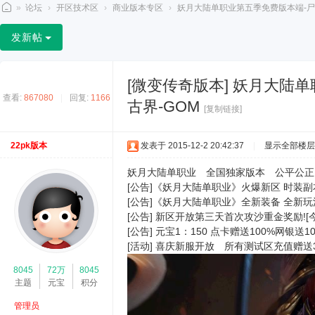
»
论坛
›
开区技术区
›
商业版本专区
›
妖月大陆单职业第五季免费版本端-尸王暗
2
发新帖
2
p
[微变传奇版本]
妖月大陆单
k
查看:
867080
|
回复:
1166
古界-GOM
论
[复制链接]
坛
22pk版本
发表于 2015-12-2 20:42:37
|
显示全部楼层
妖月大陆单职业 全国独家版本 公平公正
[公告]《妖月大陆单职业》火爆新区 时装副
[公告]《妖月大陆单职业》全新装备 全新玩
[公告] 新区开放第三天首次攻沙重金奖励![
[公告] 元宝1：150 点卡赠送100%网银送1
[活动] 喜庆新服开放 所有测试区充值赠送
8045
72万
8045
主题
元宝
积分
管理员