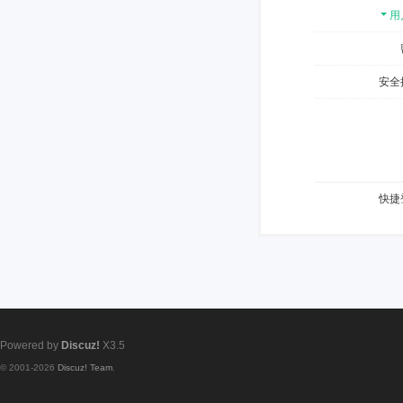
用
安全
快捷
Powered by
Discuz!
X3.5
© 2001-2026
Discuz! Team
.