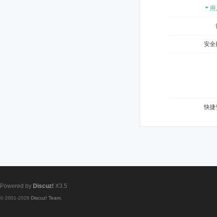
用
安全
快捷
Powered by
Discuz!
X3.5
© 2001-2026
Discuz! Team
.