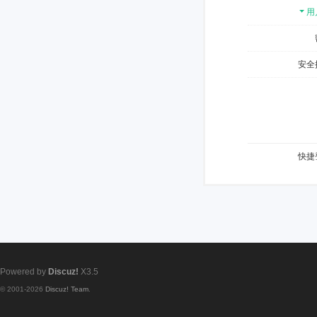
用
安全
快捷
Powered by
Discuz!
X3.5
© 2001-2026
Discuz! Team
.