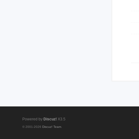
Powered by
Discuz!
X3.5
© 2001-2026
Discuz! Team
.