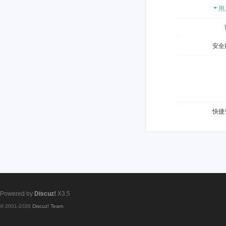
用
安全
快捷
Powered by
Discuz!
X3.5
© 2001-2026
Discuz! Team
.